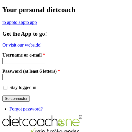
Aller au contenu principal
Your personal dietcoach
to app
to app
to app
Get the App to go!
Or visit our webside!
Username or e-mail
*
Password (at least 6 letters)
*
Stay logged in
Forgot password?