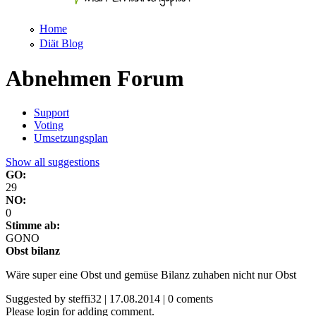
Home
Diät Blog
Abnehmen Forum
Support
Voting
Umsetzungsplan
Show all suggestions
GO:
29
NO:
0
Stimme ab:
GO
NO
Obst bilanz
Wäre super eine Obst und gemüse Bilanz zuhaben nicht nur Obst
Suggested by
steffi32
|
17.08.2014
|
0 coments
Please login for adding comment.